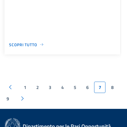
SCOPRI TUTTO
1
2
3
4
5
6
7
8
9
Dipartimento per le Pari Opportunità