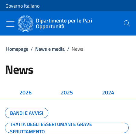
Vai al contenuto
Vai alla navigazione del sito
Governo Italiano
Dipartimento per le Pari
Opportunità
Cerca
Homepage
/
News e media
/
News
News
2026
2025
2024
BANDI E AVVISI
TRATTA DEGLI ESSERI UMANI E GRAVE
SFRUTTAMENTO