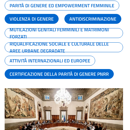
PARITÀ DI GENERE ED EMPOWERMENT FEMMINILE
VIOLENZA DI GENERE
ANTIDISCRIMINAZIONE
MUTILAZIONI GENITALI FEMMINILI E MATRIMONI
FORZATI
RIQUALIFICAZIONE SOCIALE E CULTURALE DELLE
AREE URBANE DEGRADATE
ATTIVITÀ INTERNAZIONALI ED EUROPEE
CERTIFICAZIONE DELLA PARITÀ DI GENERE PNRR