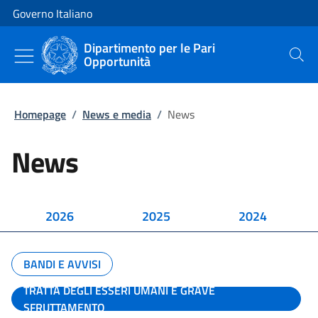
Vai al contenuto
Vai alla navigazione del sito
Governo Italiano
Dipartimento per le Pari
Opportunità
Cerca
Homepage
/
News e media
/
News
News
2026
2025
2024
BANDI E AVVISI
TRATTA DEGLI ESSERI UMANI E GRAVE
SFRUTTAMENTO