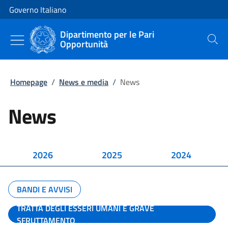
Vai al contenuto
Vai alla navigazione del sito
Governo Italiano
Dipartimento per le Pari
Opportunità
Cerca
Homepage
/
News e media
/
News
News
2026
2025
2024
BANDI E AVVISI
TRATTA DEGLI ESSERI UMANI E GRAVE
SFRUTTAMENTO