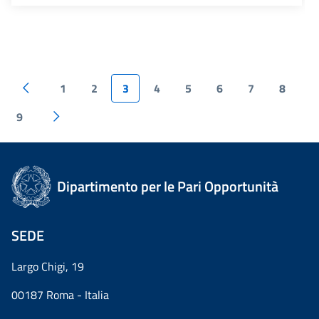
1
2
3
4
5
6
7
8
9
Dipartimento per le Pari Opportunità
SEDE
Largo Chigi, 19
00187 Roma - Italia