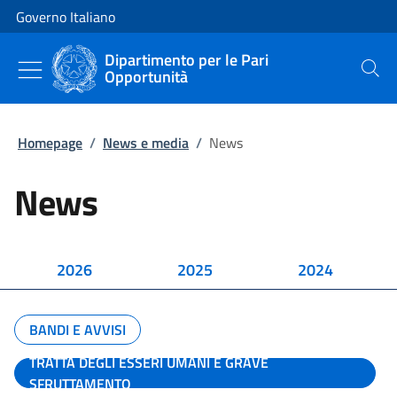
Vai al contenuto
Vai alla navigazione del sito
Governo Italiano
Dipartimento per le Pari
Opportunità
Cerca
Homepage
/
News e media
/
News
News
2026
2025
2024
BANDI E AVVISI
TRATTA DEGLI ESSERI UMANI E GRAVE
SFRUTTAMENTO