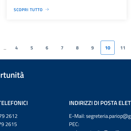
SCOPRI TUTTO
4
5
6
7
8
9
10
11
...
rtunità
TELEFONICI
INDIRIZZI DI POSTA EL
79 2612
E-Mail: segreteria.pariop@g
 2615
PEC: