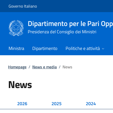
Vai al contenuto
Vai alla navigazione del sito
Governo Italiano
Dipartimento per le Pari Opp
Presidenza del Consiglio dei Ministri
Ministra
Dipartimento
Politiche e attività
Homepage
/
News e media
/
News
News
2026
2025
2024