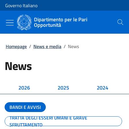
Vai al contenuto
Vai alla navigazione del sito
Governo Italiano
Dipartimento per le Pari
Opportunità
Cerca
Homepage
/
News e media
/
News
News
2026
2025
2024
BANDI E AVVISI
TRATTA DEGLI ESSERI UMANI E GRAVE
SFRUTTAMENTO