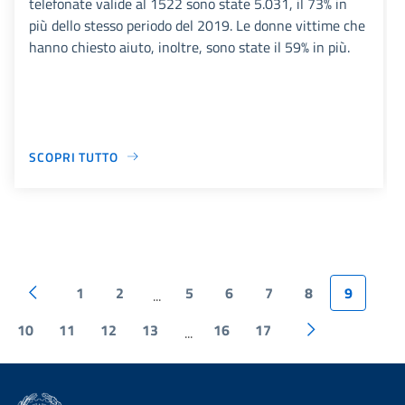
telefonate valide al 1522 sono state 5.031, il 73% in
più dello stesso periodo del 2019. Le donne vittime che
hanno chiesto aiuto, inoltre, sono state il 59% in più.
SCOPRI TUTTO
1
2
5
6
7
8
9
...
10
11
12
13
16
17
...