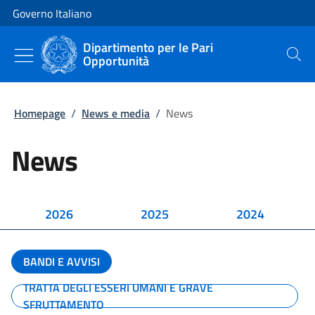
Vai al contenuto
Vai alla navigazione del sito
Governo Italiano
Dipartimento per le Pari
Opportunità
Cerca
Homepage
/
News e media
/
News
News
2026
2025
2024
BANDI E AVVISI
TRATTA DEGLI ESSERI UMANI E GRAVE
SFRUTTAMENTO