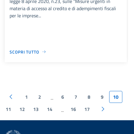
legge 8 aprile 2020, n.23, sulle “Misure urgenti in
materia di accesso al credito e di adempimenti fiscali
per le imprese...
SCOPRI TUTTO
1
2
6
7
8
9
10
...
11
12
13
14
16
17
...