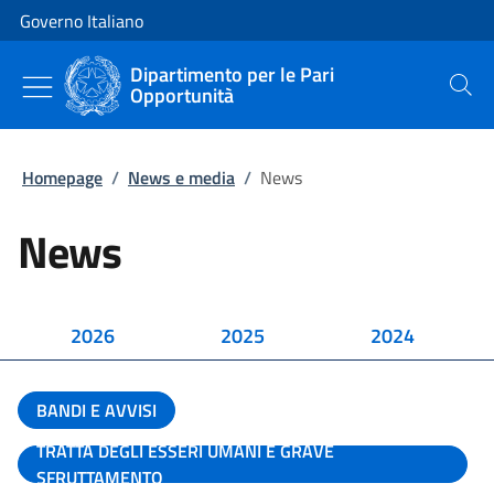
Vai al contenuto
Vai alla navigazione del sito
Governo Italiano
Dipartimento per le Pari
Opportunità
Cerca
Homepage
/
News e media
/
News
News
2026
2025
2024
BANDI E AVVISI
TRATTA DEGLI ESSERI UMANI E GRAVE
SFRUTTAMENTO