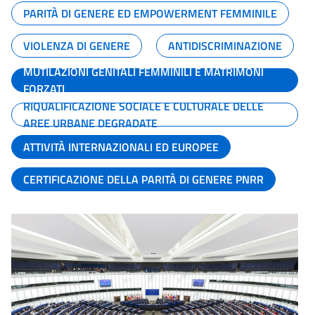
PARITÀ DI GENERE ED EMPOWERMENT FEMMINILE
VIOLENZA DI GENERE
ANTIDISCRIMINAZIONE
MUTILAZIONI GENITALI FEMMINILI E MATRIMONI
FORZATI
RIQUALIFICAZIONE SOCIALE E CULTURALE DELLE
AREE URBANE DEGRADATE
ATTIVITÀ INTERNAZIONALI ED EUROPEE
CERTIFICAZIONE DELLA PARITÀ DI GENERE PNRR