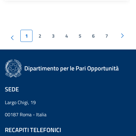
1
2
3
4
5
6
7
Dipartimento per le Pari Opportunità
SEDE
Largo Chigi, 19
00187 Roma - Italia
RECAPITI TELEFONICI