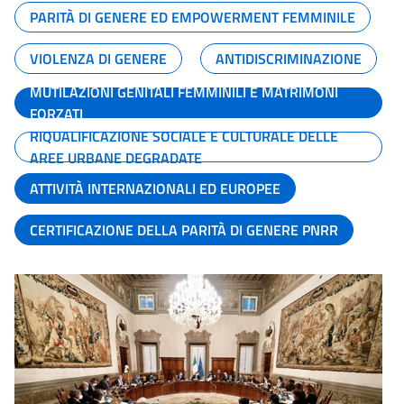
PARITÀ DI GENERE ED EMPOWERMENT FEMMINILE
VIOLENZA DI GENERE
ANTIDISCRIMINAZIONE
MUTILAZIONI GENITALI FEMMINILI E MATRIMONI
FORZATI
RIQUALIFICAZIONE SOCIALE E CULTURALE DELLE
AREE URBANE DEGRADATE
ATTIVITÀ INTERNAZIONALI ED EUROPEE
CERTIFICAZIONE DELLA PARITÀ DI GENERE PNRR