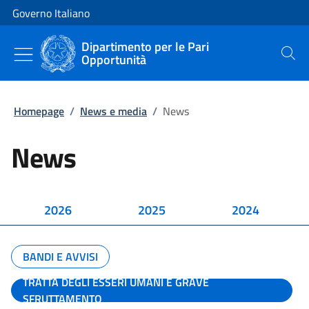
Vai al contenuto
Vai alla navigazione del sito
Governo Italiano
Dipartimento per le Pari
Opportunità
Cerca
Homepage
/
News e media
/
News
News
2026
2025
2024
BANDI E AVVISI
TRATTA DEGLI ESSERI UMANI E GRAVE
SFRUTTAMENTO