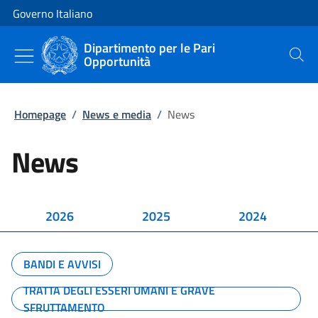
Vai al contenuto
Vai alla navigazione del sito
Governo Italiano
Dipartimento per le Pari
Opportunità
Cerca
Homepage
/
News e media
/
News
News
2026
2025
2024
BANDI E AVVISI
TRATTA DEGLI ESSERI UMANI E GRAVE
SFRUTTAMENTO