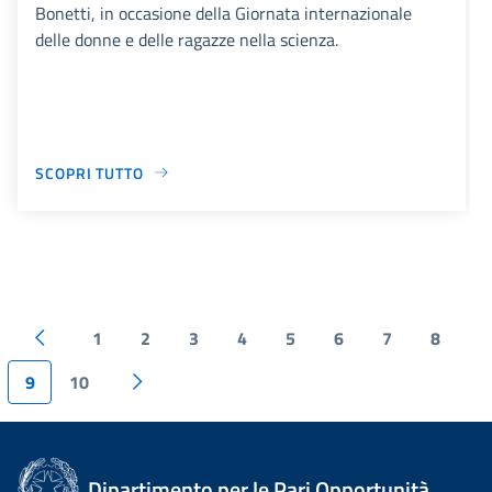
Bonetti, in occasione della Giornata internazionale
delle donne e delle ragazze nella scienza.
SCOPRI TUTTO
1
2
3
4
5
6
7
8
9
10
Dipartimento per le Pari Opportunità