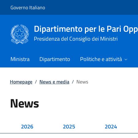
Vai al contenuto
Vai alla navigazione del sito
Governo Italiano
Dipartimento per le Pari Opp
Presidenza del Consiglio dei Ministri
Ministra
Dipartimento
Politiche e attività
Homepage
/
News e media
/
News
News
2026
2025
2024