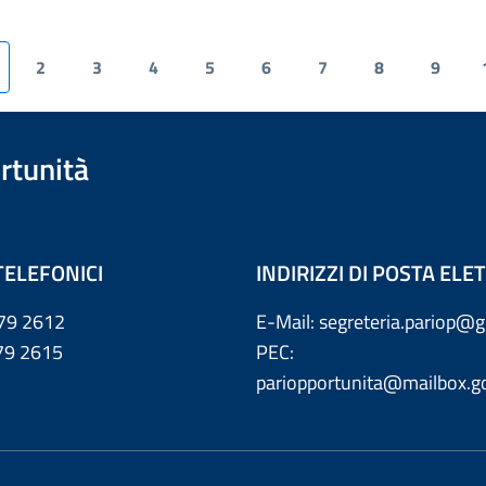
2
3
4
5
6
7
8
9
rtunità
TELEFONICI
INDIRIZZI DI POSTA EL
79 2612
E-Mail: segreteria.pariop@g
 2615
PEC:
pariopportunita@mailbox.go