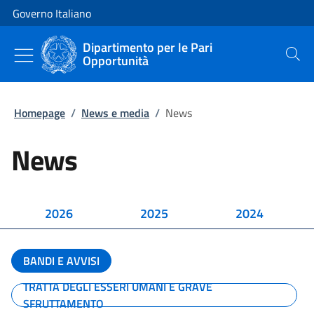
Vai al contenuto
Vai alla navigazione del sito
Governo Italiano
Dipartimento per le Pari
Opportunità
Cerca
Homepage
/
News e media
/
News
News
2026
2025
2024
BANDI E AVVISI
TRATTA DEGLI ESSERI UMANI E GRAVE
SFRUTTAMENTO