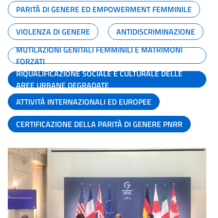
PARITÀ DI GENERE ED EMPOWERMENT FEMMINILE
VIOLENZA DI GENERE
ANTIDISCRIMINAZIONE
MUTILAZIONI GENITALI FEMMINILI E MATRIMONI
FORZATI
RIQUALIFICAZIONE SOCIALE E CULTURALE DELLE
AREE URBANE DEGRADATE
ATTIVITÀ INTERNAZIONALI ED EUROPEE
CERTIFICAZIONE DELLA PARITÀ DI GENERE PNRR