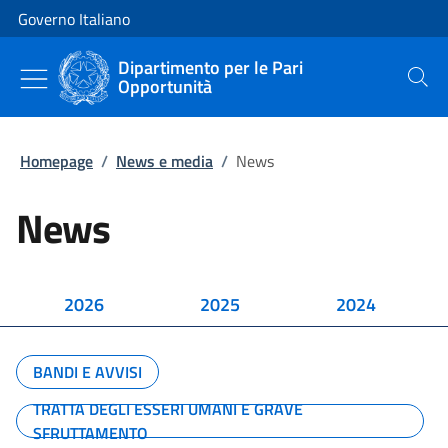
Vai al contenuto
Vai alla navigazione del sito
Governo Italiano
Dipartimento per le Pari
Opportunità
Cerca
Homepage
/
News e media
/
News
News
2026
2025
2024
BANDI E AVVISI
TRATTA DEGLI ESSERI UMANI E GRAVE
SFRUTTAMENTO