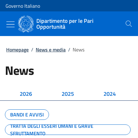
Vai al contenuto
Vai alla navigazione del sito
Governo Italiano
Dipartimento per le Pari
Opportunità
Cerca
Homepage
/
News e media
/
News
News
2026
2025
2024
BANDI E AVVISI
TRATTA DEGLI ESSERI UMANI E GRAVE
SFRUTTAMENTO