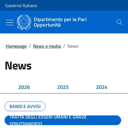
Vai al contenuto
Vai alla navigazione del sito
Governo Italiano
Dipartimento per le Pari
Opportunità
Cerca
Homepage
/
News e media
/
News
News
2026
2025
2024
BANDI E AVVISI
TRATTA DEGLI ESSERI UMANI E GRAVE
SFRUTTAMENTO