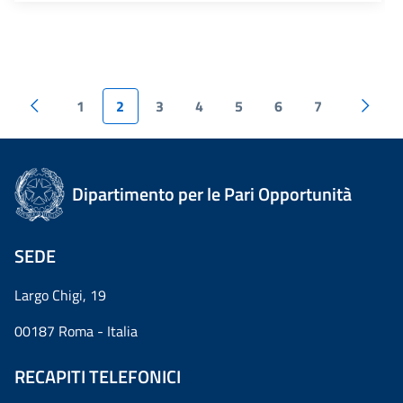
1
2
3
4
5
6
7
Dipartimento per le Pari Opportunità
SEDE
Largo Chigi, 19
00187 Roma - Italia
RECAPITI TELEFONICI