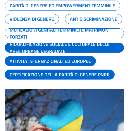
PARITÀ DI GENERE ED EMPOWERMENT FEMMINILE
VIOLENZA DI GENERE
ANTIDISCRIMINAZIONE
MUTILAZIONI GENITALI FEMMINILI E MATRIMONI
FORZATI
RIQUALIFICAZIONE SOCIALE E CULTURALE DELLE
AREE URBANE DEGRADATE
ATTIVITÀ INTERNAZIONALI ED EUROPEE
CERTIFICAZIONE DELLA PARITÀ DI GENERE PNRR