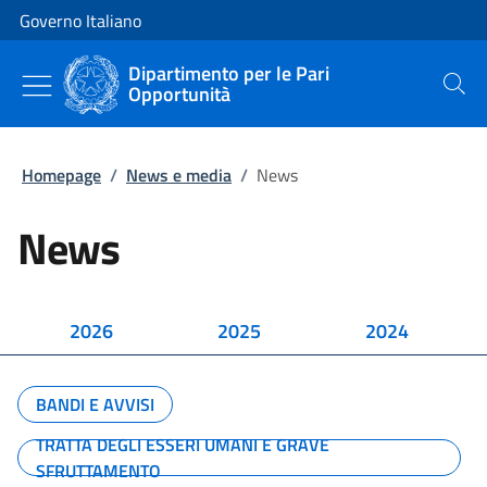
Vai al contenuto
Vai alla navigazione del sito
Governo Italiano
Dipartimento per le Pari
Opportunità
Cerca
Homepage
/
News e media
/
News
News
2026
2025
2024
BANDI E AVVISI
TRATTA DEGLI ESSERI UMANI E GRAVE
SFRUTTAMENTO