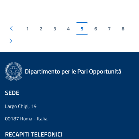
1
2
3
4
5
6
7
8
Dipartimento per le Pari Opportunità
SEDE
Largo Chigi, 19
00187 Roma - Italia
RECAPITI TELEFONICI