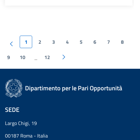
1
2
3
4
5
6
7
8
9
10
12
...
Dipartimento per le Pari Opportunità
SEDE
Largo Chigi, 19
00187 Roma - Italia