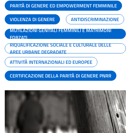
PARITÀ DI GENERE ED EMPOWERMENT FEMMINILE
VIOLENZA DI GENERE
ANTIDISCRIMINAZIONE
MUTILAZIONI GENITALI FEMMINILI E MATRIMONI
FORZATI
RIQUALIFICAZIONE SOCIALE E CULTURALE DELLE
AREE URBANE DEGRADATE
ATTIVITÀ INTERNAZIONALI ED EUROPEE
CERTIFICAZIONE DELLA PARITÀ DI GENERE PNRR