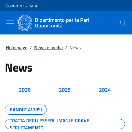
Vai al contenuto
Vai alla navigazione del sito
Governo Italiano
Dipartimento per le Pari
Opportunità
Cerca
Homepage
/
News e media
/
News
News
2026
2025
2024
BANDI E AVVISI
TRATTA DEGLI ESSERI UMANI E GRAVE
SFRUTTAMENTO