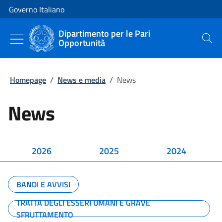
Vai al contenuto
Vai alla navigazione del sito
Governo Italiano
Dipartimento per le Pari
Opportunità
Cerca
Homepage
/
News e media
/
News
News
2026
2025
2024
BANDI E AVVISI
TRATTA DEGLI ESSERI UMANI E GRAVE
SFRUTTAMENTO