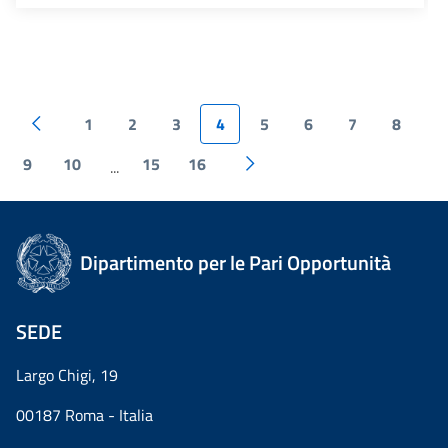
1
2
3
4
5
6
7
8
9
10
15
16
...
Dipartimento per le Pari Opportunità
SEDE
Largo Chigi, 19
00187 Roma - Italia