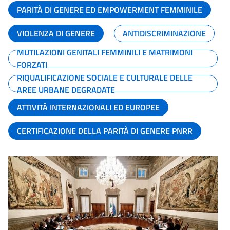
PARITÀ DI GENERE ED EMPOWERMENT FEMMINILE
VIOLENZA DI GENERE
ANTIDISCRIMINAZIONE
MUTILAZIONI GENITALI FEMMINILI E MATRIMONI
FORZATI
RIQUALIFICAZIONE SOCIALE E CULTURALE DELLE
AREE URBANE DEGRADATE
ATTIVITÀ INTERNAZIONALI ED EUROPEE
CERTIFICAZIONE DELLA PARITÀ DI GENERE PNRR