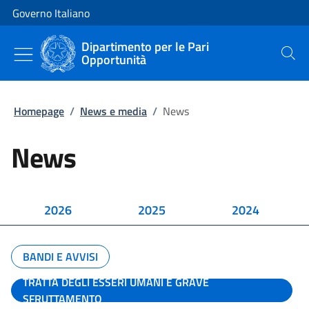
Vai al contenuto
Vai alla navigazione del sito
Governo Italiano
Dipartimento per le Pari
Opportunità
Cerca
Homepage
/
News e media
/
News
News
2026
2025
2024
BANDI E AVVISI
TRATTA DEGLI ESSERI UMANI E GRAVE
SFRUTTAMENTO