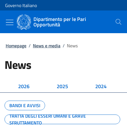
Vai al contenuto
Vai alla navigazione del sito
Governo Italiano
Dipartimento per le Pari
Opportunità
Cerca
Homepage
/
News e media
/
News
News
2026
2025
2024
BANDI E AVVISI
TRATTA DEGLI ESSERI UMANI E GRAVE
SFRUTTAMENTO