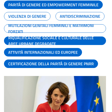
PARITÀ DI GENERE ED EMPOWERMENT FEMMINILE
VIOLENZA DI GENERE
ANTIDISCRIMINAZIONE
MUTILAZIONI GENITALI FEMMINILI E MATRIMONI
FORZATI
RIQUALIFICAZIONE SOCIALE E CULTURALE DELLE
AREE URBANE DEGRADATE
ATTIVITÀ INTERNAZIONALI ED EUROPEE
CERTIFICAZIONE DELLA PARITÀ DI GENERE PNRR