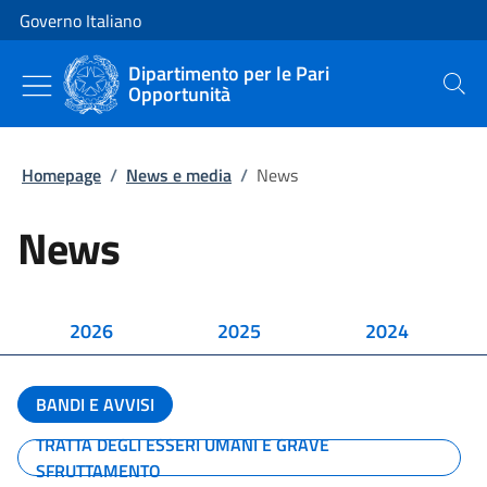
Vai al contenuto
Vai alla navigazione del sito
Governo Italiano
Dipartimento per le Pari
Opportunità
Cerca
Homepage
/
News e media
/
News
News
2026
2025
2024
BANDI E AVVISI
TRATTA DEGLI ESSERI UMANI E GRAVE
SFRUTTAMENTO