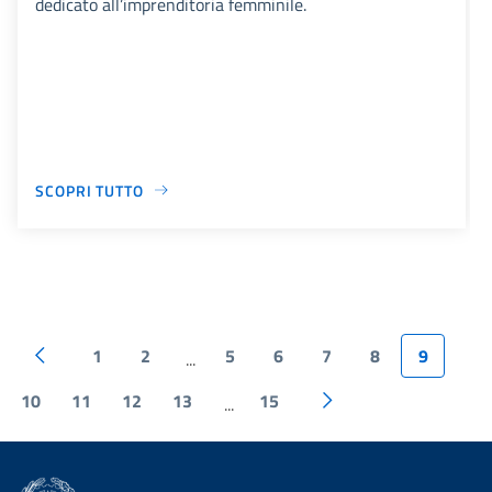
dedicato all’imprenditoria femminile.
SCOPRI TUTTO
1
2
5
6
7
8
9
...
10
11
12
13
15
...