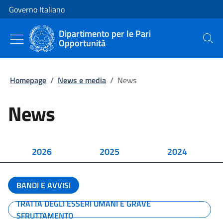
Vai al contenuto
Vai alla navigazione del sito
Governo Italiano
Dipartimento per le Pari
Opportunità
Cerca
Homepage
/
News e media
/
News
News
2026
2025
2024
BANDI E AVVISI
TRATTA DEGLI ESSERI UMANI E GRAVE
SFRUTTAMENTO