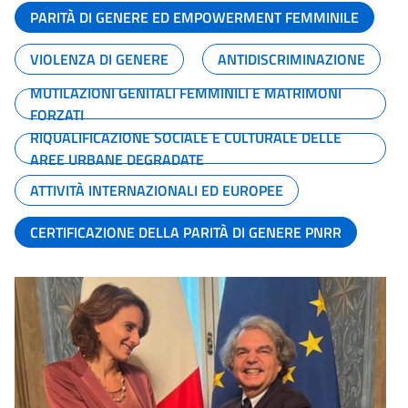
PARITÀ DI GENERE ED EMPOWERMENT FEMMINILE
VIOLENZA DI GENERE
ANTIDISCRIMINAZIONE
MUTILAZIONI GENITALI FEMMINILI E MATRIMONI
FORZATI
RIQUALIFICAZIONE SOCIALE E CULTURALE DELLE
AREE URBANE DEGRADATE
ATTIVITÀ INTERNAZIONALI ED EUROPEE
CERTIFICAZIONE DELLA PARITÀ DI GENERE PNRR