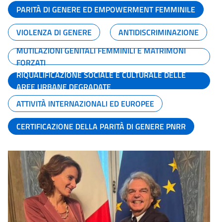
PARITÀ DI GENERE ED EMPOWERMENT FEMMINILE
VIOLENZA DI GENERE
ANTIDISCRIMINAZIONE
MUTILAZIONI GENITALI FEMMINILI E MATRIMONI
FORZATI
RIQUALIFICAZIONE SOCIALE E CULTURALE DELLE
AREE URBANE DEGRADATE
ATTIVITÀ INTERNAZIONALI ED EUROPEE
CERTIFICAZIONE DELLA PARITÀ DI GENERE PNRR