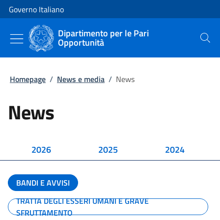
Vai al contenuto
Vai alla navigazione del sito
Governo Italiano
Dipartimento per le Pari
Opportunità
Cerca
Homepage
/
News e media
/
News
News
2026
2025
2024
BANDI E AVVISI
TRATTA DEGLI ESSERI UMANI E GRAVE
SFRUTTAMENTO