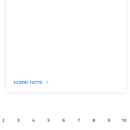
SCOPRI TUTTO
2
3
4
5
6
7
8
9
10