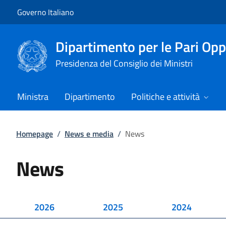
Vai al contenuto
Vai alla navigazione del sito
Governo Italiano
Dipartimento per le Pari Opp
Presidenza del Consiglio dei Ministri
Ministra
Dipartimento
Politiche e attività
Homepage
/
News e media
/
News
News
2026
2025
2024