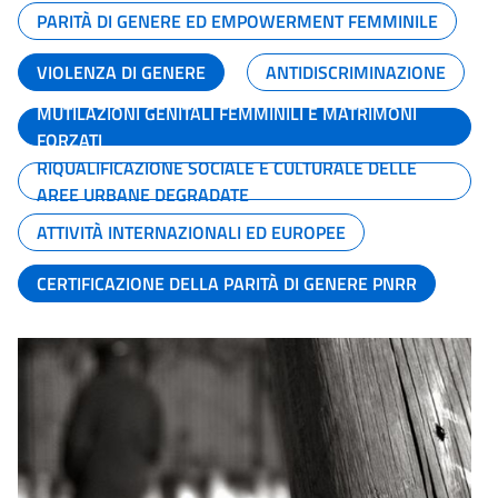
PARITÀ DI GENERE ED EMPOWERMENT FEMMINILE
VIOLENZA DI GENERE
ANTIDISCRIMINAZIONE
MUTILAZIONI GENITALI FEMMINILI E MATRIMONI
FORZATI
RIQUALIFICAZIONE SOCIALE E CULTURALE DELLE
AREE URBANE DEGRADATE
ATTIVITÀ INTERNAZIONALI ED EUROPEE
CERTIFICAZIONE DELLA PARITÀ DI GENERE PNRR