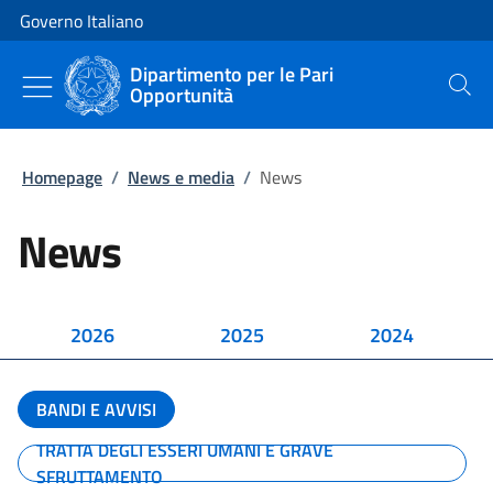
Vai al contenuto
Vai alla navigazione del sito
Governo Italiano
Dipartimento per le Pari
Opportunità
Cerca
Homepage
/
News e media
/
News
News
2026
2025
2024
BANDI E AVVISI
TRATTA DEGLI ESSERI UMANI E GRAVE
SFRUTTAMENTO