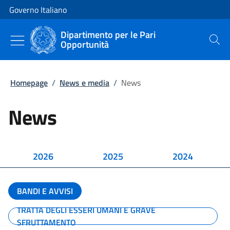
Vai al contenuto
Vai alla navigazione del sito
Governo Italiano
Dipartimento per le Pari
Opportunità
Cerca
Homepage
/
News e media
/
News
News
2026
2025
2024
BANDI E AVVISI
TRATTA DEGLI ESSERI UMANI E GRAVE
SFRUTTAMENTO