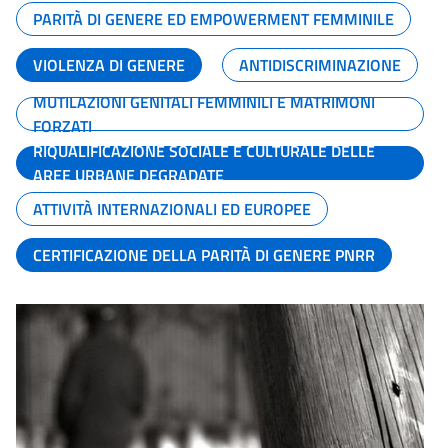
PARITÀ DI GENERE ED EMPOWERMENT FEMMINILE
VIOLENZA DI GENERE
ANTIDISCRIMINAZIONE
MUTILAZIONI GENITALI FEMMINILI E MATRIMONI
FORZATI
RIQUALIFICAZIONE SOCIALE E CULTURALE DELLE
AREE URBANE DEGRADATE
ATTIVITÀ INTERNAZIONALI ED EUROPEE
CERTIFICAZIONE DELLA PARITÀ DI GENERE PNRR