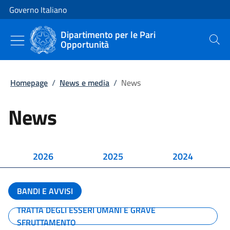
Vai al contenuto
Vai alla navigazione del sito
Governo Italiano
Dipartimento per le Pari
Opportunità
Cerca
Homepage
/
News e media
/
News
News
2026
2025
2024
BANDI E AVVISI
TRATTA DEGLI ESSERI UMANI E GRAVE
SFRUTTAMENTO