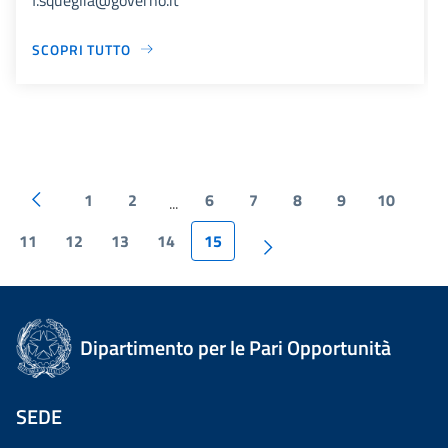
SCOPRI TUTTO
1
2
6
7
8
9
10
...
11
12
13
14
15
Dipartimento per le Pari Opportunità
SEDE