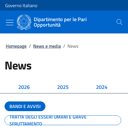
Vai al contenuto
Vai alla navigazione del sito
Governo Italiano
Dipartimento per le Pari
Opportunità
Cerca
Homepage
/
News e media
/
News
News
2026
2025
2024
BANDI E AVVISI
TRATTA DEGLI ESSERI UMANI E GRAVE
SFRUTTAMENTO