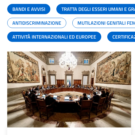
BANDI E AVVISI
TRATTA DEGLI ESSERI UMANI E 
ANTIDISCRIMINAZIONE
MUTILAZIONI GENITALI FE
ATTIVITÀ INTERNAZIONALI ED EUROPEE
CERTIFICA