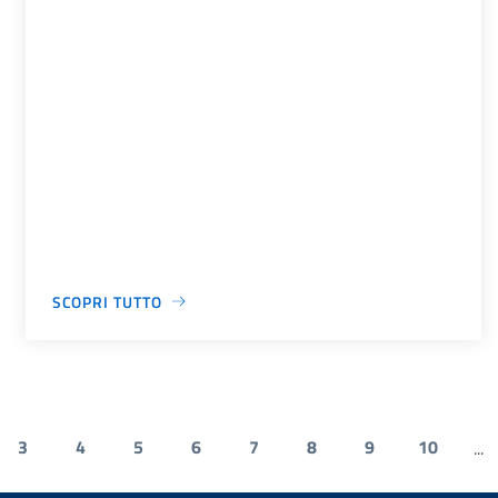
SCOPRI TUTTO
3
4
5
6
7
8
9
10
...