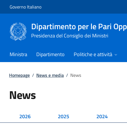
Vai al contenuto
Vai alla navigazione del sito
Governo Italiano
Dipartimento per le Pari Opp
Presidenza del Consiglio dei Ministri
Ministra
Dipartimento
Politiche e attività
Homepage
/
News e media
/
News
News
2026
2025
2024