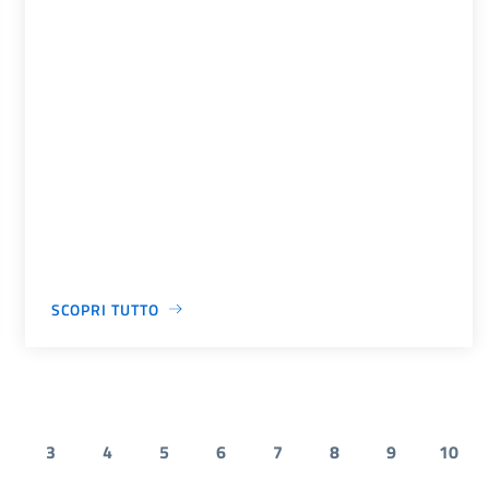
SCOPRI TUTTO
3
4
5
6
7
8
9
10