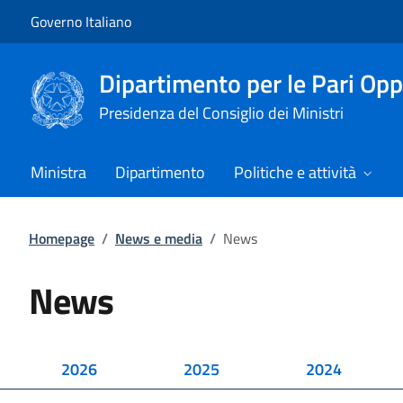
Vai al contenuto
Vai alla navigazione del sito
Governo Italiano
Dipartimento per le Pari Opp
Presidenza del Consiglio dei Ministri
Ministra
Dipartimento
Politiche e attività
Homepage
/
News e media
/
News
News
2026
2025
2024