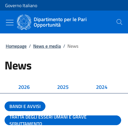
Vai al contenuto
Vai alla navigazione del sito
Governo Italiano
Dipartimento per le Pari
Opportunità
Cerca
Homepage
/
News e media
/
News
News
2026
2025
2024
BANDI E AVVISI
TRATTA DEGLI ESSERI UMANI E GRAVE
SFRUTTAMENTO