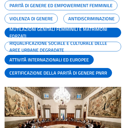
PARITÀ DI GENERE ED EMPOWERMENT FEMMINILE
VIOLENZA DI GENERE
ANTIDISCRIMINAZIONE
MUTILAZIONI GENITALI FEMMINILI E MATRIMONI
FORZATI
RIQUALIFICAZIONE SOCIALE E CULTURALE DELLE
AREE URBANE DEGRADATE
ATTIVITÀ INTERNAZIONALI ED EUROPEE
CERTIFICAZIONE DELLA PARITÀ DI GENERE PNRR