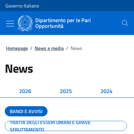
Vai al contenuto
Vai alla navigazione del sito
Governo Italiano
Dipartimento per le Pari
Opportunità
Cerca
Homepage
/
News e media
/
News
News
2026
2025
2024
BANDI E AVVISI
TRATTA DEGLI ESSERI UMANI E GRAVE
SFRUTTAMENTO