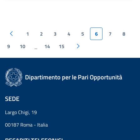
1
2
3
4
5
6
7
8
9
10
14
15
...
Dipartimento per le Pari Opportunità
SEDE
Largo Chigi, 19
00187 Roma - Italia