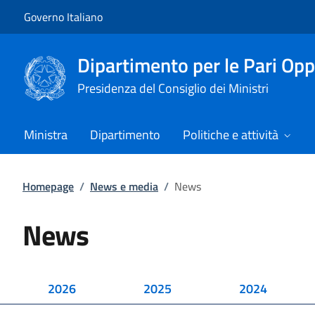
Vai al contenuto
Vai alla navigazione del sito
Governo Italiano
Dipartimento per le Pari Opp
Presidenza del Consiglio dei Ministri
Ministra
Dipartimento
Politiche e attività
Homepage
/
News e media
/
News
News
2026
2025
2024