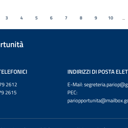
3
4
5
6
7
8
9
10
...
rtunità
TELEFONICI
INDIRIZZI DI POSTA EL
79 2612
E-Mail: segreteria.pariop@g
 2615
PEC:
pariopportunita@mailbox.go