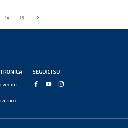
14
15
ETTRONICA
SEGUICI SU
overno.it
verno.it