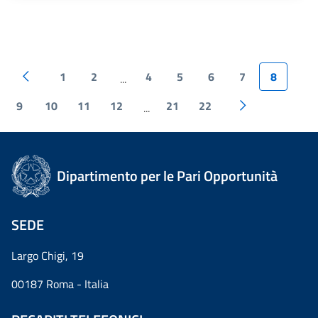
1
2
4
5
6
7
8
...
9
10
11
12
21
22
...
Dipartimento per le Pari Opportunità
SEDE
Largo Chigi, 19
00187 Roma - Italia