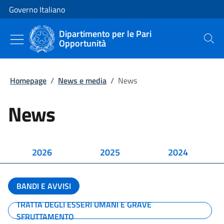
Vai al contenuto
Vai alla navigazione del sito
Governo Italiano
Dipartimento per le Pari
Opportunità
Cerca
Homepage
/
News e media
/
News
News
2026
2025
2024
BANDI E AVVISI
TRATTA DEGLI ESSERI UMANI E GRAVE
SFRUTTAMENTO