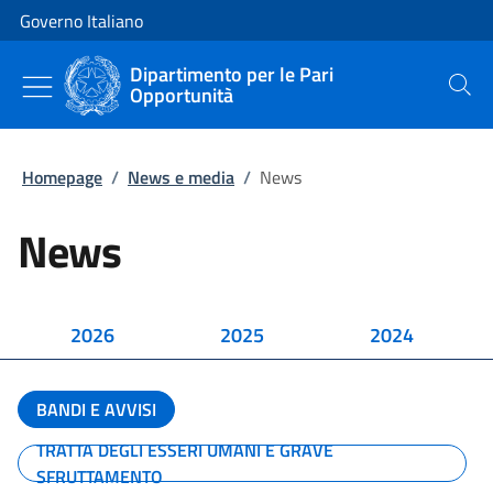
Vai al contenuto
Vai alla navigazione del sito
Governo Italiano
Dipartimento per le Pari
Opportunità
Cerca
Homepage
/
News e media
/
News
News
2026
2025
2024
BANDI E AVVISI
TRATTA DEGLI ESSERI UMANI E GRAVE
SFRUTTAMENTO