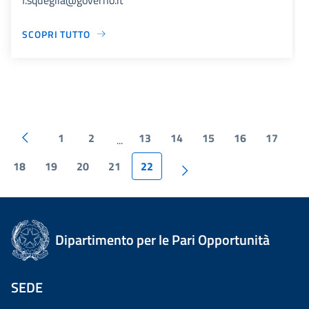
SCOPRI TUTTO
1
2
13
14
15
16
17
...
18
19
20
21
22
Dipartimento per le Pari Opportunità
SEDE