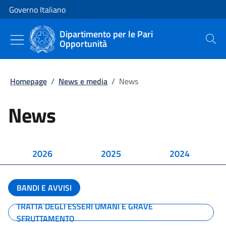
Vai al contenuto
Vai alla navigazione del sito
Governo Italiano
Dipartimento per le Pari
Opportunità
Cerca
Homepage
/
News e media
/
News
News
2026
2025
2024
BANDI E AVVISI
TRATTA DEGLI ESSERI UMANI E GRAVE
SFRUTTAMENTO