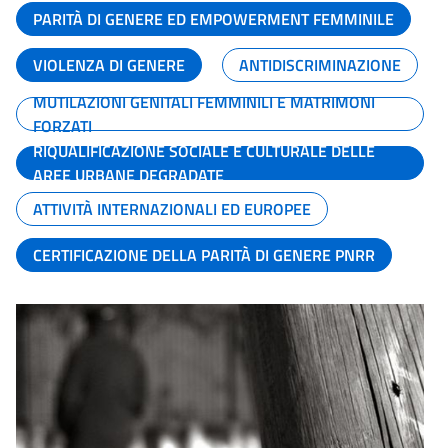
PARITÀ DI GENERE ED EMPOWERMENT FEMMINILE
VIOLENZA DI GENERE
ANTIDISCRIMINAZIONE
MUTILAZIONI GENITALI FEMMINILI E MATRIMONI
FORZATI
RIQUALIFICAZIONE SOCIALE E CULTURALE DELLE
AREE URBANE DEGRADATE
ATTIVITÀ INTERNAZIONALI ED EUROPEE
CERTIFICAZIONE DELLA PARITÀ DI GENERE PNRR