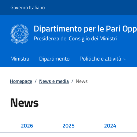
Vai al contenuto
Vai alla navigazione del sito
Governo Italiano
Dipartimento per le Pari Opp
Presidenza del Consiglio dei Ministri
Ministra
Dipartimento
Politiche e attività
Homepage
/
News e media
/
News
News
2026
2025
2024