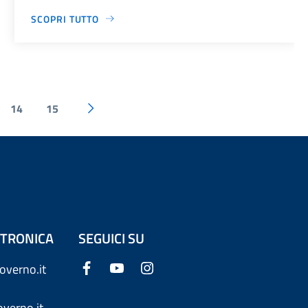
SCOPRI TUTTO
14
15
ETTRONICA
SEGUICI SU
overno.it
verno.it