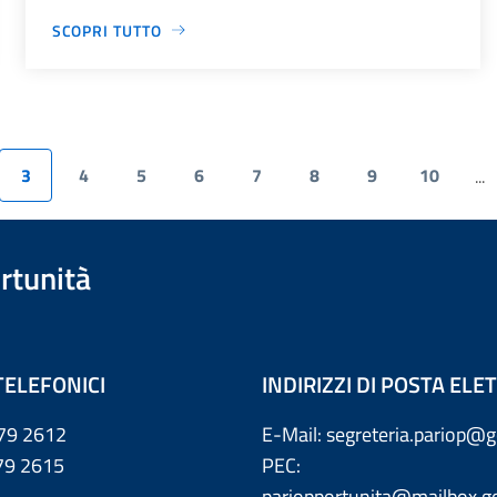
SCOPRI TUTTO
3
4
5
6
7
8
9
10
...
rtunità
TELEFONICI
INDIRIZZI DI POSTA EL
79 2612
E-Mail: segreteria.pariop@g
 2615
PEC:
pariopportunita@mailbox.go