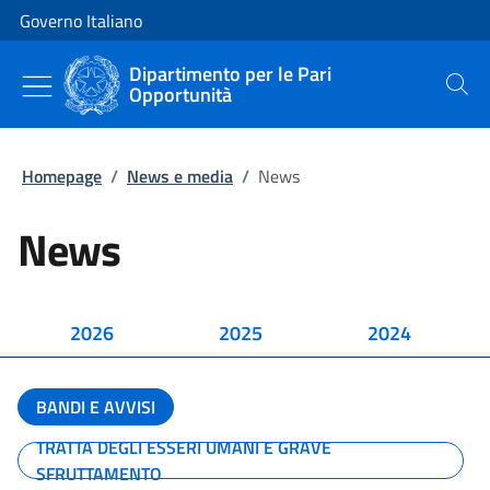
Vai al contenuto
Vai alla navigazione del sito
Governo Italiano
Dipartimento per le Pari
Opportunità
Cerca
Homepage
/
News e media
/
News
News
2026
2025
2024
BANDI E AVVISI
TRATTA DEGLI ESSERI UMANI E GRAVE
SFRUTTAMENTO