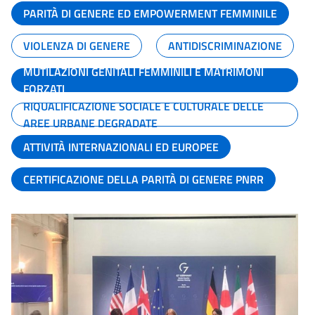
PARITÀ DI GENERE ED EMPOWERMENT FEMMINILE
VIOLENZA DI GENERE
ANTIDISCRIMINAZIONE
MUTILAZIONI GENITALI FEMMINILI E MATRIMONI
FORZATI
RIQUALIFICAZIONE SOCIALE E CULTURALE DELLE
AREE URBANE DEGRADATE
ATTIVITÀ INTERNAZIONALI ED EUROPEE
CERTIFICAZIONE DELLA PARITÀ DI GENERE PNRR