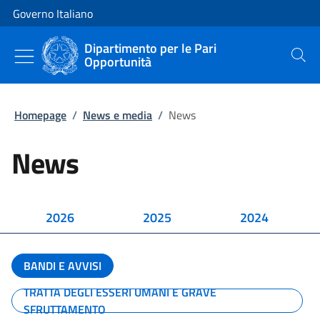
Vai al contenuto
Vai alla navigazione del sito
Governo Italiano
Dipartimento per le Pari
Opportunità
Cerca
Homepage
/
News e media
/
News
News
2026
2025
2024
BANDI E AVVISI
TRATTA DEGLI ESSERI UMANI E GRAVE
SFRUTTAMENTO