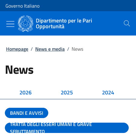
Vai al contenuto
Vai alla navigazione del sito
Governo Italiano
Dipartimento per le Pari
Opportunità
Cerca
Homepage
/
News e media
/
News
News
2026
2025
2024
BANDI E AVVISI
TRATTA DEGLI ESSERI UMANI E GRAVE
SFRUTTAMENTO