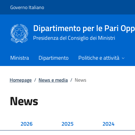
Vai al contenuto
Vai alla navigazione del sito
Governo Italiano
Dipartimento per le Pari Opp
Presidenza del Consiglio dei Ministri
Ministra
Dipartimento
Politiche e attività
Homepage
/
News e media
/
News
News
2026
2025
2024