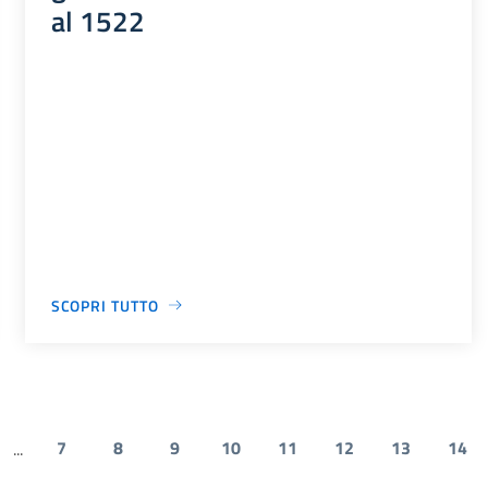
al 1522
SCOPRI TUTTO
7
8
9
10
11
12
13
14
...