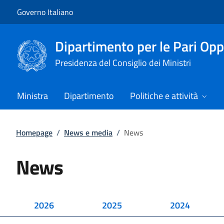
Vai al contenuto
Vai alla navigazione del sito
Governo Italiano
Dipartimento per le Pari Opp
Presidenza del Consiglio dei Ministri
Ministra
Dipartimento
Politiche e attività
Homepage
/
News e media
/
News
News
2026
2025
2024