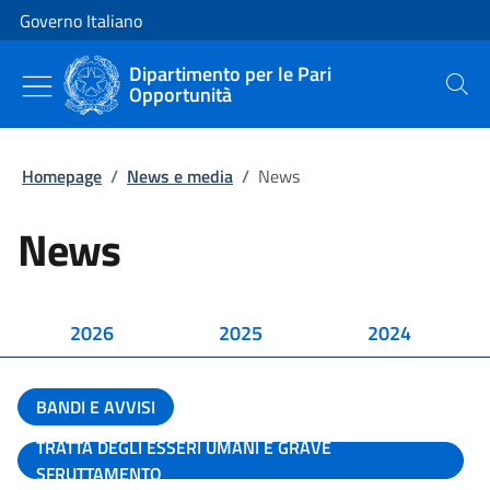
Vai al contenuto
Vai alla navigazione del sito
Governo Italiano
Dipartimento per le Pari
Opportunità
Cerca
Homepage
/
News e media
/
News
News
2026
2025
2024
BANDI E AVVISI
TRATTA DEGLI ESSERI UMANI E GRAVE
SFRUTTAMENTO