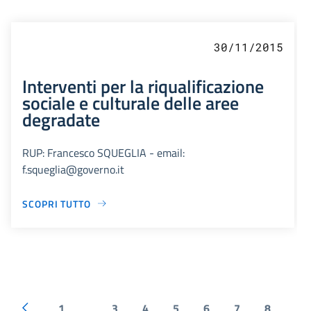
30/11/2015
Interventi per la riqualificazione
sociale e culturale delle aree
degradate
RUP: Francesco SQUEGLIA - email:
f.squeglia@governo.it
SCOPRI TUTTO
1
3
4
5
6
7
8
...