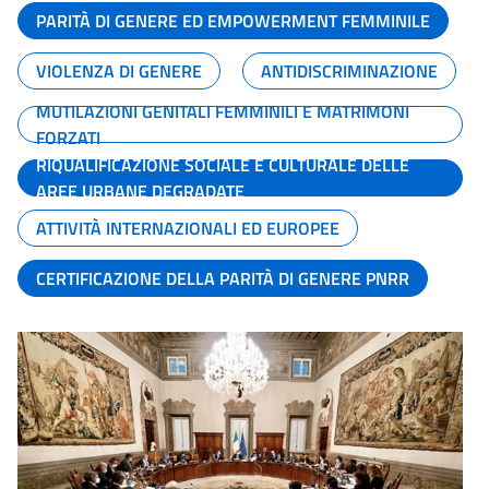
PARITÀ DI GENERE ED EMPOWERMENT FEMMINILE
VIOLENZA DI GENERE
ANTIDISCRIMINAZIONE
MUTILAZIONI GENITALI FEMMINILI E MATRIMONI
FORZATI
RIQUALIFICAZIONE SOCIALE E CULTURALE DELLE
AREE URBANE DEGRADATE
ATTIVITÀ INTERNAZIONALI ED EUROPEE
CERTIFICAZIONE DELLA PARITÀ DI GENERE PNRR