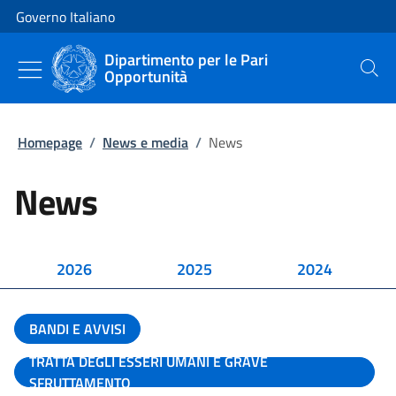
Vai al contenuto
Vai alla navigazione del sito
Governo Italiano
Dipartimento per le Pari
Opportunità
Cerca
Homepage
/
News e media
/
News
News
2026
2025
2024
BANDI E AVVISI
TRATTA DEGLI ESSERI UMANI E GRAVE
SFRUTTAMENTO