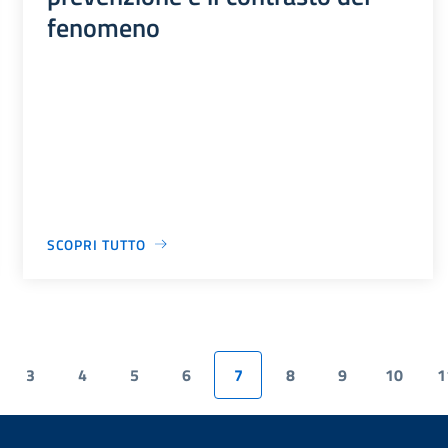
fenomeno
SCOPRI TUTTO
3
4
5
6
7
8
9
10
1