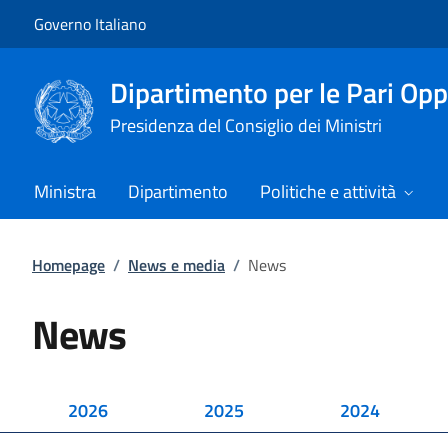
Vai al contenuto
Vai alla navigazione del sito
Governo Italiano
Dipartimento per le Pari Opp
Presidenza del Consiglio dei Ministri
Ministra
Dipartimento
Politiche e attività
Homepage
/
News e media
/
News
News
2026
2025
2024