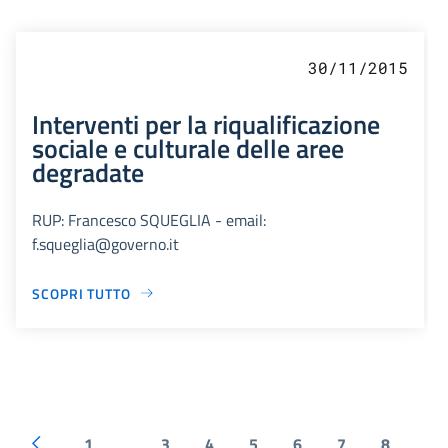
30/11/2015
Interventi per la riqualificazione
sociale e culturale delle aree
degradate
RUP: Francesco SQUEGLIA - email:
f.squeglia@governo.it
SCOPRI TUTTO
1
3
4
5
6
7
8
...