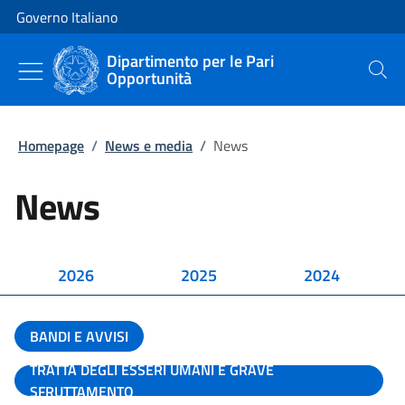
Vai al contenuto
Vai alla navigazione del sito
Governo Italiano
Dipartimento per le Pari
Opportunità
Cerca
Homepage
/
News e media
/
News
News
2026
2025
2024
BANDI E AVVISI
TRATTA DEGLI ESSERI UMANI E GRAVE
SFRUTTAMENTO