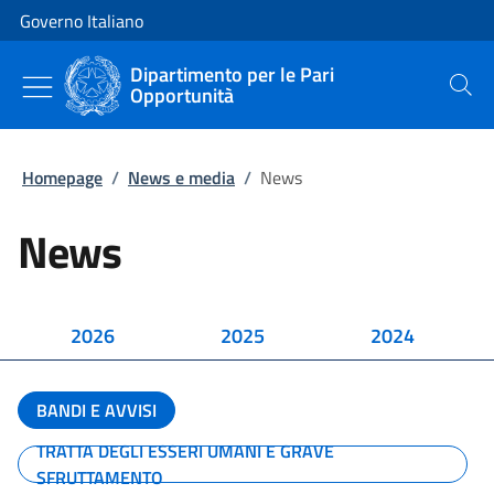
Vai al contenuto
Vai alla navigazione del sito
Governo Italiano
Dipartimento per le Pari
Opportunità
Cerca
Homepage
/
News e media
/
News
News
2026
2025
2024
BANDI E AVVISI
TRATTA DEGLI ESSERI UMANI E GRAVE
SFRUTTAMENTO