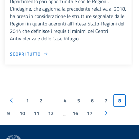
Dipartimento pari opportunità e con le Regioni.
L’indagine, che aggiorna la precedente relativa al 2018,
ha preso in considerazione le strutture segnalate dalle
Regioni in quanto aderenti all’Intesa Stato-Regioni del
2014 che definisce i requisiti minimi dei Centri
Antiviolenza e delle Case Rifugio.
SCOPRI TUTTO
1
2
4
5
6
7
8
...
9
10
11
12
16
17
...