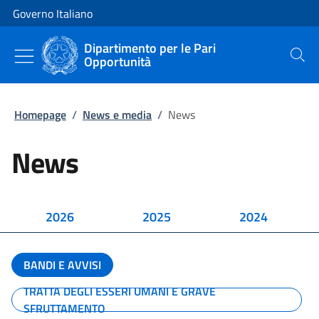
Vai al contenuto
Vai alla navigazione del sito
Governo Italiano
Dipartimento per le Pari
Opportunità
Cerca
Homepage
/
News e media
/
News
News
2026
2025
2024
BANDI E AVVISI
TRATTA DEGLI ESSERI UMANI E GRAVE
SFRUTTAMENTO