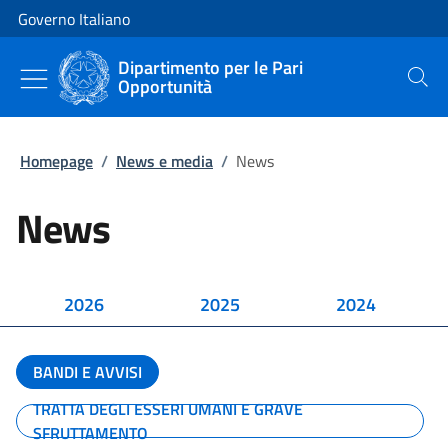
Vai al contenuto
Vai alla navigazione del sito
Governo Italiano
Dipartimento per le Pari
Opportunità
Cerca
Homepage
/
News e media
/
News
News
2026
2025
2024
BANDI E AVVISI
TRATTA DEGLI ESSERI UMANI E GRAVE
SFRUTTAMENTO